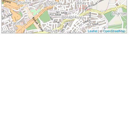
Leaflet
| ©
OpenStreetMap