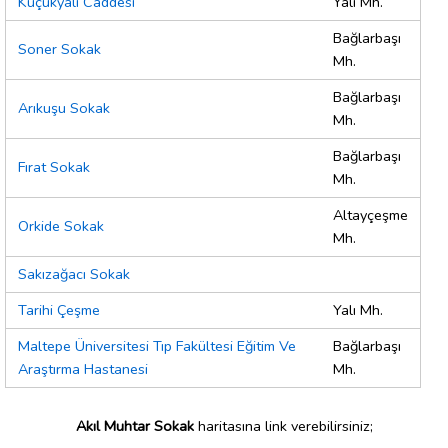
Küçükyalı Caddesi
Yalı Mh.
Bağlarbaşı
Soner Sokak
Mh.
Bağlarbaşı
Arıkuşu Sokak
Mh.
Bağlarbaşı
Fırat Sokak
Mh.
Altayçeşme
Orkide Sokak
Mh.
Sakızağacı Sokak
Tarihi Çeşme
Yalı Mh.
Maltepe Üniversitesi Tıp Fakültesi Eğitim Ve
Bağlarbaşı
Araştırma Hastanesi
Mh.
Akıl Muhtar Sokak
haritasına link verebilirsiniz;