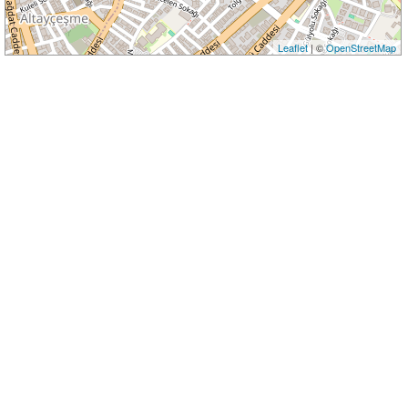
Leaflet
| ©
OpenStreetMap