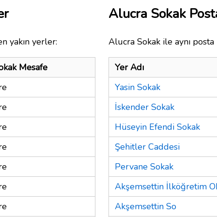
er
Alucra Sokak Pos
n yakın yerler:
Alucra Sokak ile aynı posta
okak Mesafe
Yer Adı
re
Yasin Sokak
re
İskender Sokak
re
Hüseyin Efendi Sokak
re
Şehitler Caddesi
re
Pervane Sokak
re
Akşemsettin İlköğretim O
re
Akşemsettin So