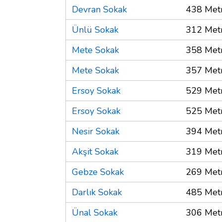
Devran Sokak
438 Met
Ünlü Sokak
312 Met
Mete Sokak
358 Met
Mete Sokak
357 Met
Ersoy Sokak
529 Met
Ersoy Sokak
525 Met
Nesir Sokak
394 Met
Akşit Sokak
319 Met
Gebze Sokak
269 Met
Darlık Sokak
485 Met
Ünal Sokak
306 Met