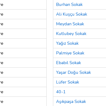
re
Burhan Sokak
re
Ali Kuşçu Sokak
re
Meydan Sokak
re
Kutlubey Sokak
re
Yağız Sokak
re
Palmiye Sokak
re
Ebabil Sokak
re
Yaşar Doğu Sokak
re
Lüfer Sokak
re
40-1
re
Aşıkpaşa Sokak