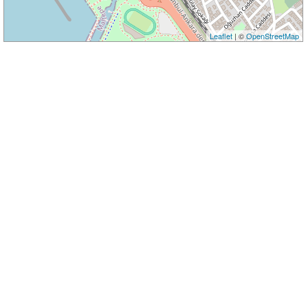
Leaflet
| ©
OpenStreetMap