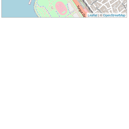
Leaflet
| ©
OpenStreetMap