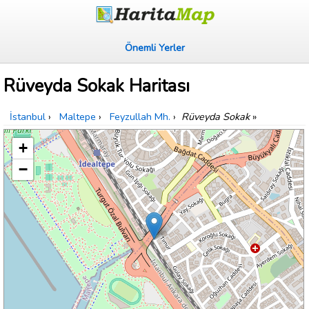
Önemli Yerler
Rüveyda Sokak Haritası
İstanbul
›
Maltepe
›
Feyzullah Mh.
›
Rüveyda Sokak
»
+
−