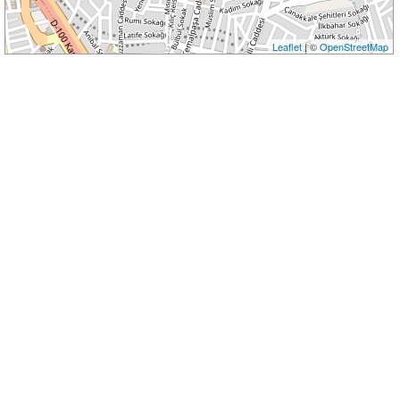
Leaflet
| ©
OpenStreetMap