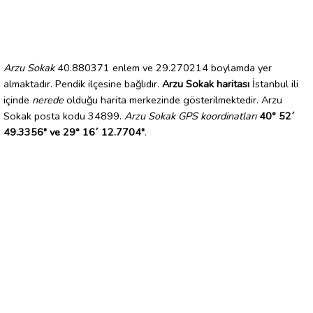
Arzu Sokak
40.880371 enlem ve 29.270214 boylamda yer
almaktadır. Pendik ilçesine bağlıdır.
Arzu Sokak haritası
İstanbul ili
içinde
nerede
olduğu harita merkezinde gösterilmektedir. Arzu
Sokak posta kodu 34899.
Arzu Sokak GPS koordinatları
40° 52´
49.3356" ve 29° 16´ 12.7704"
.