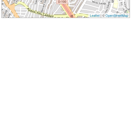
Leaflet
| ©
OpenStreetMap