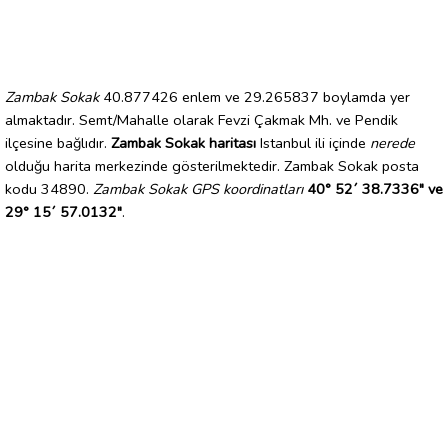
Zambak Sokak
40.877426 enlem ve 29.265837 boylamda yer
almaktadır. Semt/Mahalle olarak Fevzi Çakmak Mh. ve Pendik
ilçesine bağlıdır.
Zambak Sokak haritası
Istanbul ili içinde
nerede
olduğu harita merkezinde gösterilmektedir. Zambak Sokak posta
kodu 34890.
Zambak Sokak GPS koordinatları
40° 52´ 38.7336" ve
29° 15´ 57.0132"
.