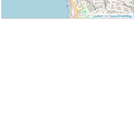
Leaflet
| ©
OpenStreetMap