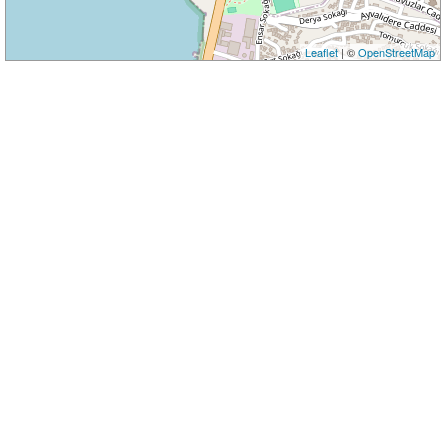
Leaflet
| ©
OpenStreetMap