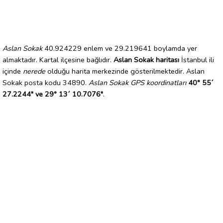
Aslan Sokak
40.924229 enlem ve 29.219641 boylamda yer
almaktadır. Kartal ilçesine bağlıdır.
Aslan Sokak haritası
İstanbul ili
içinde
nerede
olduğu harita merkezinde gösterilmektedir. Aslan
Sokak posta kodu 34890.
Aslan Sokak GPS koordinatları
40° 55´
27.2244" ve 29° 13´ 10.7076"
.