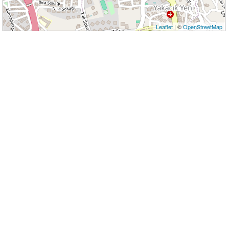
Leaflet
| ©
OpenStreetMap