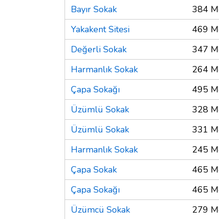
Bayır Sokak
384 M
Yakakent Sitesi
469 M
Değerli Sokak
347 M
Harmanlık Sokak
264 M
Çapa Sokağı
495 M
Üzümlü Sokak
328 M
Üzümlü Sokak
331 M
Harmanlık Sokak
245 M
Çapa Sokak
465 M
Çapa Sokağı
465 M
Üzümcü Sokak
279 M