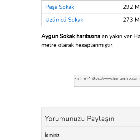
Paşa Sokak
292 M
Üzümcü Sokak
273 M
Aygün Sokak haritasına
en yakın yer Ha
metre olarak hesaplanmıştır.
Yorumunuzu Paylaşın
İsminiz