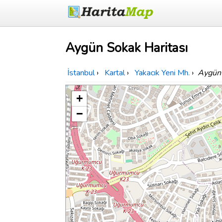
Aygün Sokak Haritası
İstanbul
›
Kartal
›
Yakacık Yeni Mh.
›
Aygün
+
−