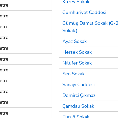
Kuzey Sokak
etre
Cumhuriyet Caddesi
etre
Gümüş Damla Sokak (G-
etre
Sokak.)
etre
Ayaz Sokak
etre
Hersek Sokak
etre
Nilüfer Sokak
etre
Şen Sokak
etre
Sanayi Caddesi
etre
Demirci Çıkmazı
etre
Çamdalı Sokak
etre
Elazığ Sokak