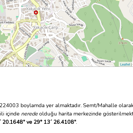
Leaflet
|
4003 boylamda yer almaktadır. Semt/Mahalle olarak Ya
ili içinde
nerede
olduğu harita merkezinde gösterilmek
´ 20.1648" ve 29° 13´ 26.4108"
.