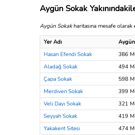
Aygün Sokak Yakınındakil
Aygün Sokak
haritasına mesafe olarak e
Yer Adı
Aygün
Hasan Efendi Sokak
386 M
Aladağ Sokak
494 M
Çapa Sokak
598 M
Merdiven Sokak
399 M
Veli Dayı Sokak
321 M
Seyyah Sokak
419 M
Yakakent Sitesi
474 M