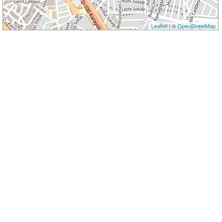
Leaflet
| ©
OpenStreetMap