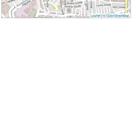
Leaflet
| ©
OpenStreetMap