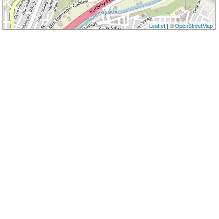
Leaflet
| ©
OpenStreetMap