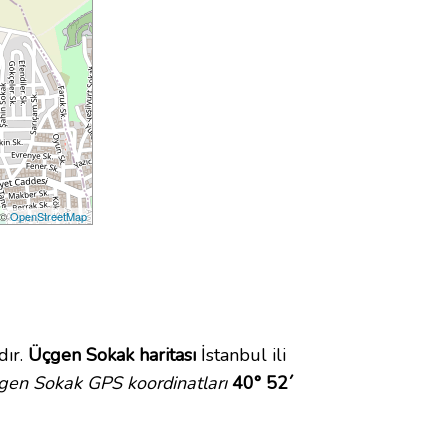
 ©
OpenStreetMap
dır.
Üçgen Sokak haritası
İstanbul ili
gen Sokak GPS koordinatları
40° 52´