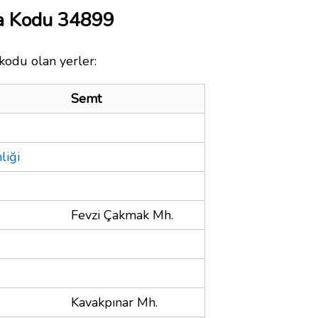
a Kodu 34899
kodu olan yerler:
Semt
liği
Fevzi Çakmak Mh.
Kavakpınar Mh.