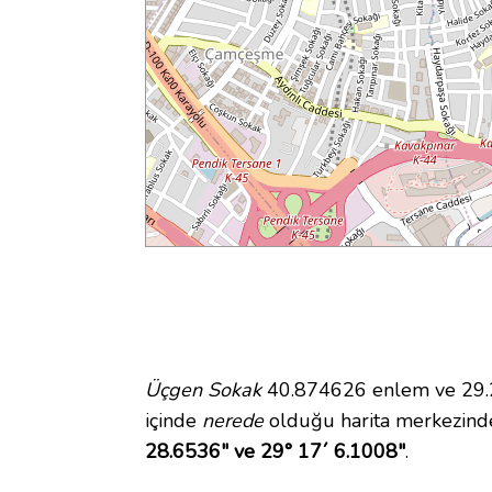
Üçgen Sokak
40.874626 enlem ve 29.28
içinde
nerede
olduğu harita merkezind
28.6536" ve 29° 17´ 6.1008"
.