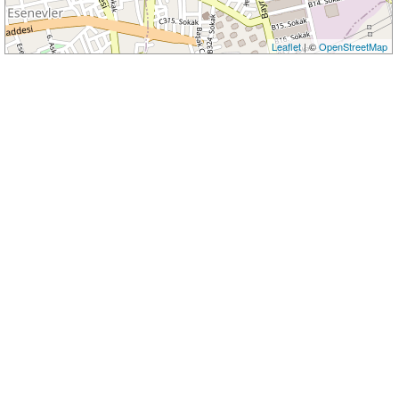
Leaflet
| ©
OpenStreetMap