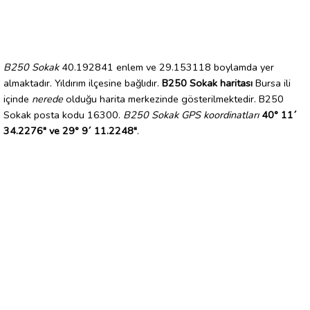
B250 Sokak
40.192841 enlem ve 29.153118 boylamda yer
almaktadır. Yıldırım ilçesine bağlıdır.
B250 Sokak haritası
Bursa ili
içinde
nerede
olduğu harita merkezinde gösterilmektedir. B250
Sokak posta kodu 16300.
B250 Sokak GPS koordinatları
40° 11´
34.2276" ve 29° 9´ 11.2248"
.