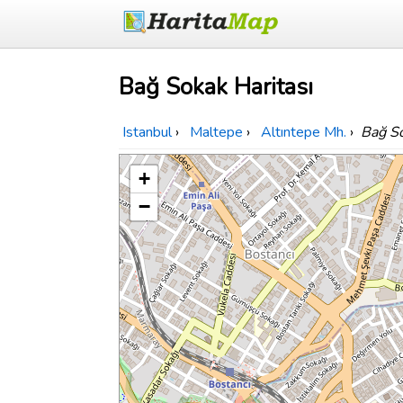
Bağ Sokak Haritası
Istanbul
›
Maltepe
›
Altıntepe Mh.
›
Bağ S
+
−