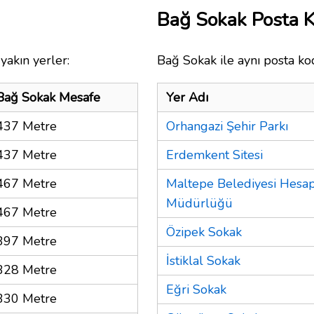
Bağ Sokak Posta 
yakın yerler:
Bağ Sokak ile aynı posta ko
Bağ Sokak Mesafe
Yer Adı
437 Metre
Orhangazi Şehir Parkı
437 Metre
Erdemkent Sitesi
467 Metre
Maltepe Belediyesi Hesap 
Müdürlüğü
467 Metre
Özipek Sokak
397 Metre
İstiklal Sokak
328 Metre
Eğri Sokak
330 Metre