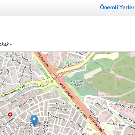
Önemli Yerler
okak
»