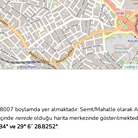
Leaflet
|
07 boylamda yer almaktadır. Semt/Mahalle olarak Alt
 içinde
nerede
olduğu harita merkezinde gösterilmekted
84" ve 29° 6´ 28.8252"
.