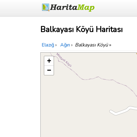
Balkayası Köyü Haritası
Elazığ
›
Ağın
›
Balkayası Köyü
»
+
−