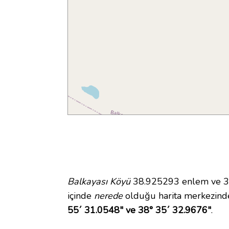
Balkayası Köyü
38.925293 enlem ve 38.
içinde
nerede
olduğu harita merkezinde
55´ 31.0548" ve 38° 35´ 32.9676"
.