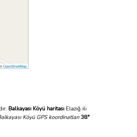
 ©
OpenStreetMap
dır.
Balkayası Köyü haritası
Elazığ ili
alkayası Köyü GPS koordinatları
38°