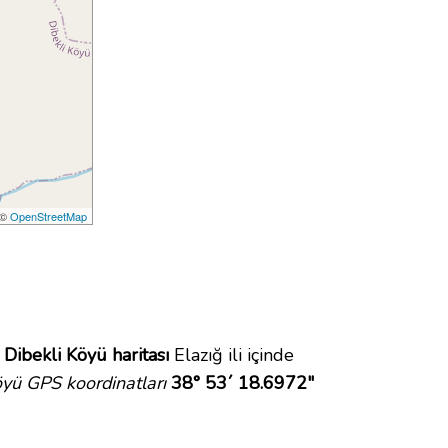
 ©
OpenStreetMap
.
Dibekli Köyü haritası
Elazığ ili içinde
öyü GPS koordinatları
38° 53´ 18.6972"