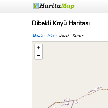
Dibekli Köyü Haritası
Elazığ
›
Ağın
›
Dibekli Köyü
»
+
−