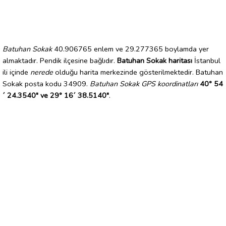
Batuhan Sokak
40.906765 enlem ve 29.277365 boylamda yer
almaktadır. Pendik ilçesine bağlıdır.
Batuhan Sokak haritası
İstanbul
ili içinde
nerede
olduğu harita merkezinde gösterilmektedir. Batuhan
Sokak posta kodu 34909.
Batuhan Sokak GPS koordinatları
40° 54
´ 24.3540" ve 29° 16´ 38.5140"
.