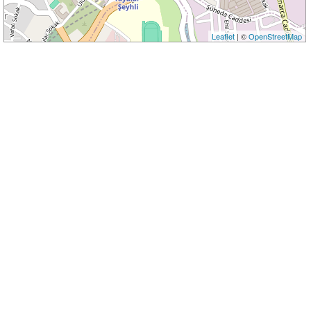
Leaflet
| ©
OpenStreetMap