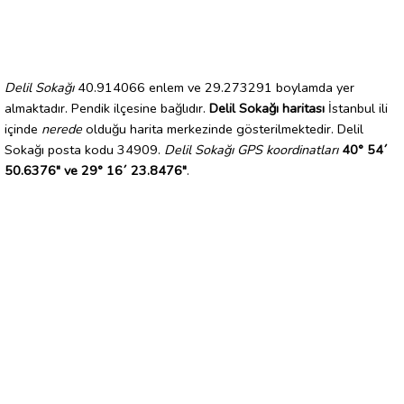
Delil Sokağı
40.914066 enlem ve 29.273291 boylamda yer
almaktadır. Pendik ilçesine bağlıdır.
Delil Sokağı haritası
İstanbul ili
içinde
nerede
olduğu harita merkezinde gösterilmektedir. Delil
Sokağı posta kodu 34909.
Delil Sokağı GPS koordinatları
40° 54´
50.6376" ve 29° 16´ 23.8476"
.