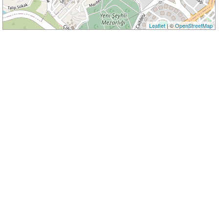
Leaflet
| ©
OpenStreetMap