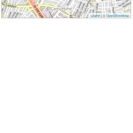
Leaflet
| ©
OpenStreetMap