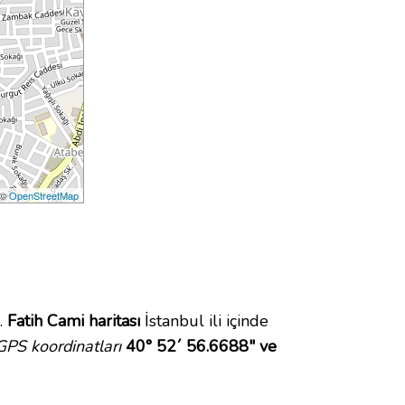
 ©
OpenStreetMap
.
Fatih Cami haritası
İstanbul ili içinde
GPS koordinatları
40° 52´ 56.6688" ve