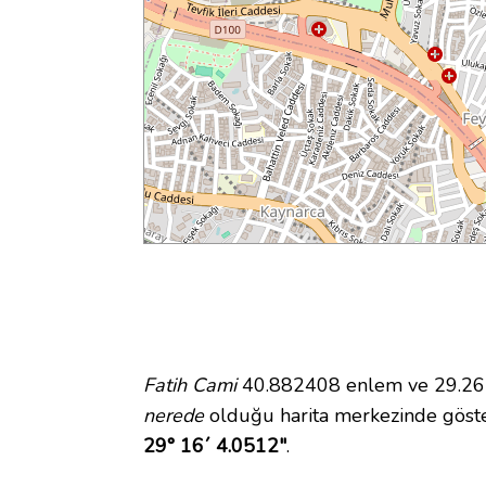
Fatih Cami
40.882408 enlem ve 29.2677
nerede
olduğu harita merkezinde göste
29° 16´ 4.0512"
.