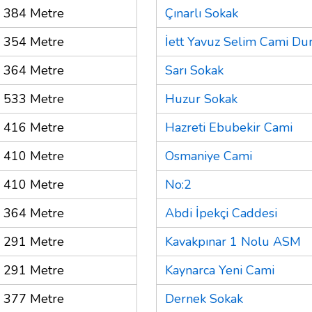
384 Metre
Çınarlı Sokak
354 Metre
İett Yavuz Selim Cami Du
364 Metre
Sarı Sokak
533 Metre
Huzur Sokak
416 Metre
Hazreti Ebubekir Cami
410 Metre
Osmaniye Cami
410 Metre
No:2
364 Metre
Abdi İpekçi Caddesi
291 Metre
Kavakpınar 1 Nolu ASM
291 Metre
Kaynarca Yeni Cami
377 Metre
Dernek Sokak