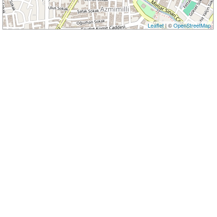
Leaflet
| ©
OpenStreetMap