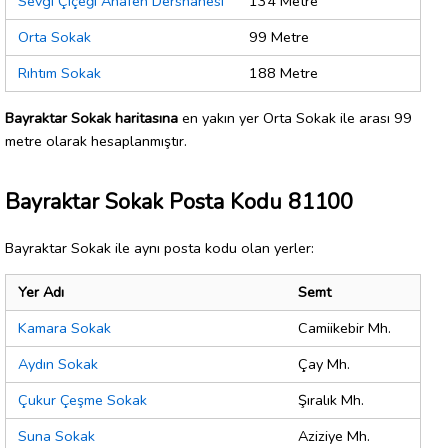
Sevgi Çiçeği Anafen Dershanesi
134 Metre
Orta Sokak
99 Metre
Rıhtım Sokak
188 Metre
Bayraktar Sokak haritasına
en yakın yer Orta Sokak ile arası 99
metre olarak hesaplanmıştır.
Bayraktar Sokak Posta Kodu 81100
Bayraktar Sokak ile aynı posta kodu olan yerler:
Yer Adı
Semt
Kamara Sokak
Camiikebir Mh.
Aydın Sokak
Çay Mh.
Çukur Çeşme Sokak
Şıralık Mh.
Suna Sokak
Aziziye Mh.