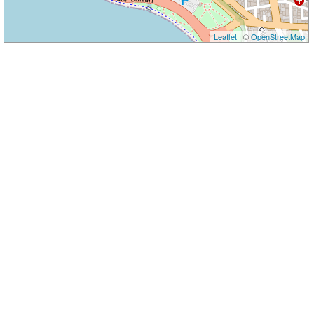
Leaflet
| ©
OpenStreetMap