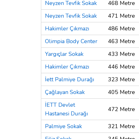
Neyzen Tevfik Sokak
468 Metre
Neyzen Tevfik Sokak
471 Metre
Hakimler Çıkmazı
486 Metre
Olimpia Body Center
463 Metre
Yargıçlar Sokak
433 Metre
Hakimler Çıkmazı
446 Metre
İett Palmiye Durağı
323 Metre
Çağlayan Sokak
405 Metre
İETT Devlet
472 Metre
Hastanesi Durağı
Palmiye Sokak
321 Metre
Filiz Sokak
345 Metre