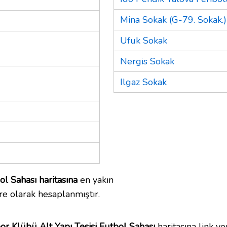
Mina Sokak (G-79. Sokak.)
Ufuk Sokak
Nergis Sokak
Ilgaz Sokak
l Sahası haritasına
en yakın
e olarak hesaplanmıştır.
or Klübü Alt Yapı Tesisi Futbol Sahası
haritasına link ver