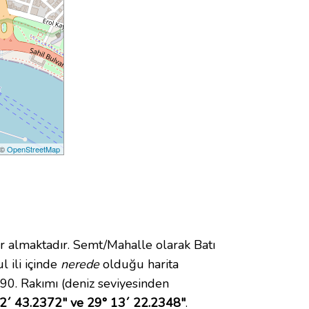
 ©
OpenStreetMap
almaktadır. Semt/Mahalle olarak Batı
l ili içinde
nerede
olduğu harita
90. Rakımı (deniz seviyesinden
2´ 43.2372" ve 29° 13´ 22.2348"
.