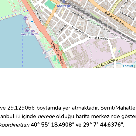
Leaflet
|
 29.129066 boylamda yer almaktadır. Semt/Mahalle ol
tanbul ili içinde
nerede
olduğu harita merkezinde göste
oordinatları
40° 55´ 18.4908" ve 29° 7´ 44.6376"
.