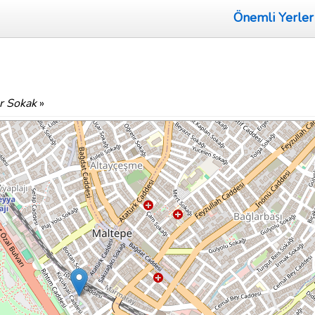
Önemli Yerler
r Sokak
»