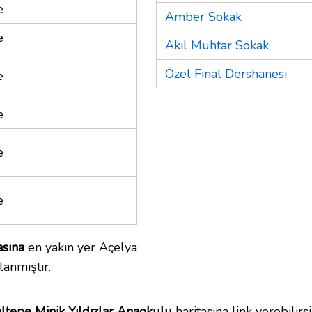
e
Amber Sokak
e
Akıl Muhtar Sokak
Özel Final Dershanesi
e
e
e
e
asına
en yakın yer Açelya
lanmıştır.
ltepe Minik Yıldızlar Anaokulu
haritasına link verebilirsi