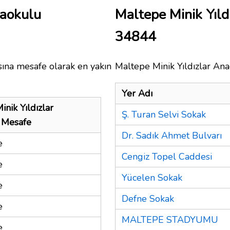
naokulu
Maltepe Minik Yıl
34844
sına mesafe olarak en yakın
Maltepe Minik Yıldızlar Ana
Yer Adı
nik Yıldızlar
Ş. Turan Selvi Sokak
 Mesafe
Dr. Sadık Ahmet Bulvarı
e
Cengiz Topel Caddesi
e
Yücelen Sokak
e
Defne Sokak
e
MALTEPE STADYUMU
e