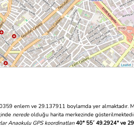
Leaflet
|
359 enlem ve 29.137911 boylamda yer almaktadır. Mal
içinde
nerede
olduğu harita merkezinde gösterilmektedir
zlar Anaokulu GPS koordinatları
40° 55´ 49.2924" ve 29