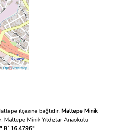
 ©
OpenStreetMap
tepe ilçesine bağlıdır.
Maltepe Minik
. Maltepe Minik Yıldızlar Anaokulu
° 8´ 16.4796"
.