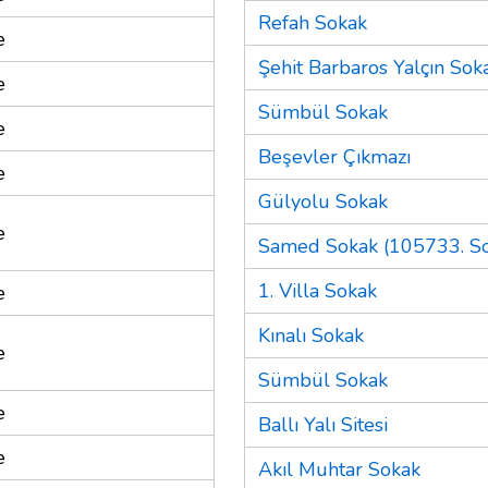
Refah Sokak
e
Şehit Barbaros Yalçın Sok
e
Sümbül Sokak
e
Beşevler Çıkmazı
e
Gülyolu Sokak
e
Samed Sokak (105733. So
1. Villa Sokak
e
Kınalı Sokak
e
Sümbül Sokak
e
Ballı Yalı Sitesi
e
Akıl Muhtar Sokak