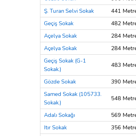
Ş. Turan Selvi Sokak
441 Metr
Geçiş Sokak
482 Metr
Açelya Sokak
284 Metr
Açelya Sokak
284 Metr
Geçiş Sokak (G-1
483 Metr
Sokak.)
Gözde Sokak
390 Metr
Samed Sokak (105733.
548 Metr
Sokak.)
Adalı Sokağı
569 Metr
Itır Sokak
356 Metr