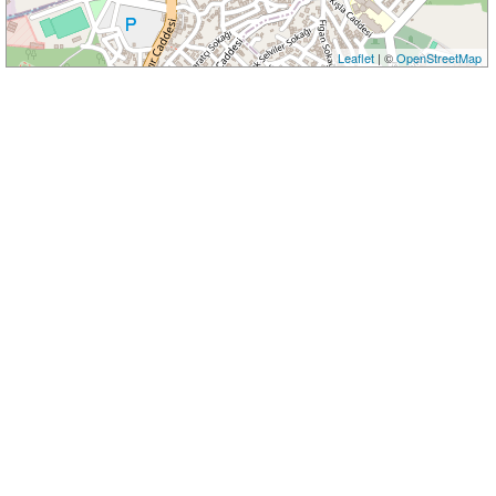
Leaflet
| ©
OpenStreetMap