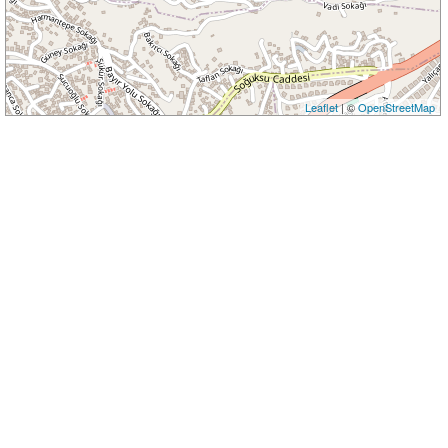
Leaflet
| ©
OpenStreetMap