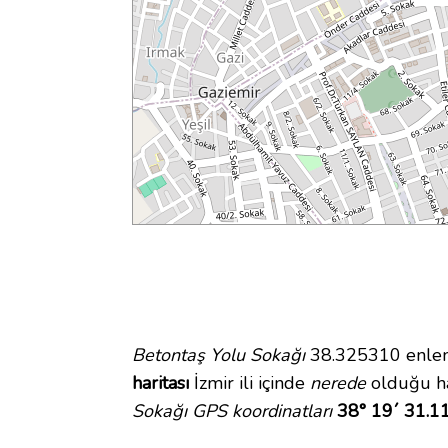
Betontaş Yolu Sokağı
38.325310 enlem 
haritası
İzmir ili içinde
nerede
olduğu ha
Sokağı GPS koordinatları
38° 19´ 31.1