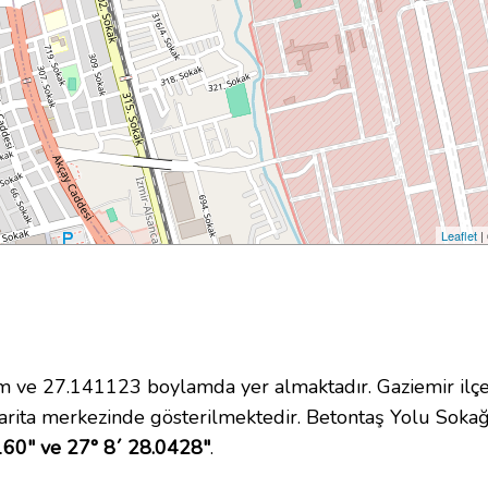
Leaflet
|
ve 27.141123 boylamda yer almaktadır. Gaziemir ilçes
rita merkezinde gösterilmektedir. Betontaş Yolu Soka
160" ve 27° 8´ 28.0428"
.