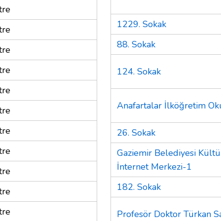
tre
1229. Sokak
tre
88. Sokak
tre
tre
124. Sokak
tre
Anafartalar İlköğretim Ok
tre
tre
26. Sokak
tre
Gaziemir Belediyesi Kültü
İnternet Merkezi-1
tre
182. Sokak
tre
tre
Profesör Doktor Türkan S