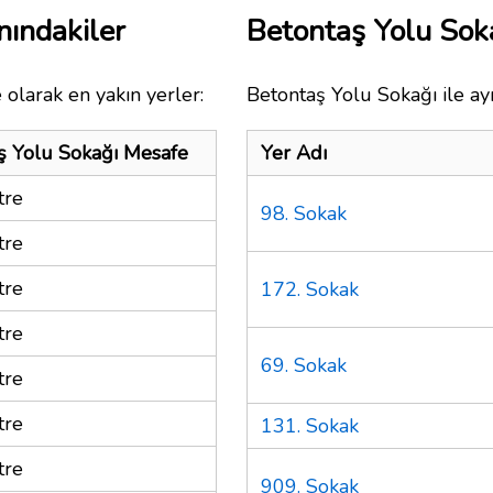
nındakiler
Betontaş Yolu Sok
 olarak en yakın yerler:
Betontaş Yolu Sokağı ile ay
ş Yolu Sokağı Mesafe
Yer Adı
tre
98. Sokak
tre
tre
172. Sokak
tre
69. Sokak
tre
tre
131. Sokak
tre
909. Sokak