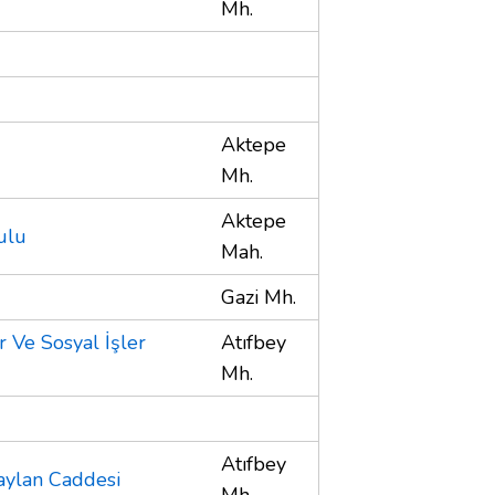
Mh.
Aktepe
Mh.
Aktepe
ulu
Mah.
Gazi Mh.
r Ve Sosyal İşler
Atıfbey
Mh.
Atıfbey
aylan Caddesi
Mh.