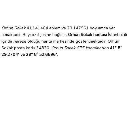
Orhun Sokak
41.141464 enlem ve 29.147961 boylamda yer
almaktadır. Beykoz ilçesine bağlıdır.
Orhun Sokak haritası
İstanbul ili
içinde
nerede
olduğu harita merkezinde gösterilmektedir. Orhun
Sokak posta kodu 34820.
Orhun Sokak GPS koordinatları
41° 8´
29.2704" ve 29° 8´ 52.6596"
.