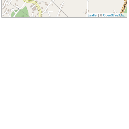
Leaflet
| ©
OpenStreetMap