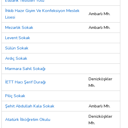
Etibank Tesisleri Yolu
İhkib Hazır Giyim Ve Konfeksiyon Meslek
Ambarlı Mh.
Lisesi
Mezarlık Sokak
Ambarlı Mh.
Levent Sokak
Sülün Sokak
Ardıç Sokak
Marmara Sahil Sokağı
Denizköşkler
İETT Hacı Şerif Durağı
Mh.
Piliç Sokak
Şehit Abdullah Kala Sokak
Ambarlı Mh.
Denizköşkler
Atatürk İlköğretim Okulu
Mh.