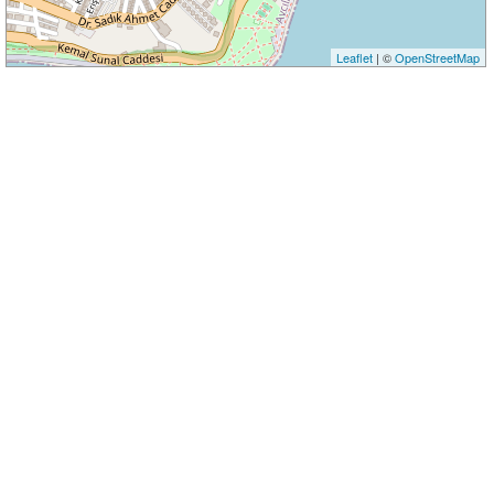
Leaflet
| ©
OpenStreetMap