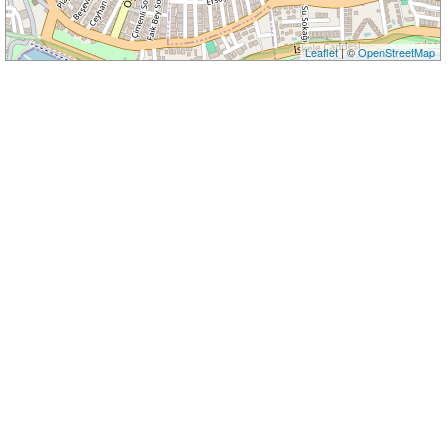
Leaflet
| ©
OpenStreetMap