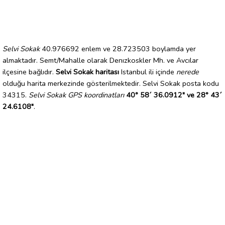
Selvi Sokak
40.976692 enlem ve 28.723503 boylamda yer
almaktadır. Semt/Mahalle olarak Denızkoskler Mh. ve Avcılar
ilçesine bağlıdır.
Selvi Sokak haritası
Istanbul ili içinde
nerede
olduğu harita merkezinde gösterilmektedir. Selvi Sokak posta kodu
34315.
Selvi Sokak GPS koordinatları
40° 58´ 36.0912" ve 28° 43´
24.6108"
.