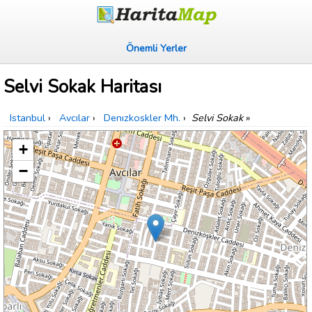
Önemli Yerler
Selvi Sokak Haritası
Istanbul
›
Avcılar
›
Denızkoskler Mh.
›
Selvi Sokak
»
+
−