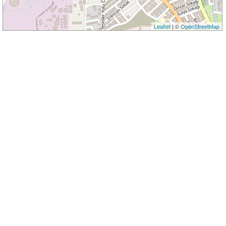
Leaflet
| ©
OpenStreetMap