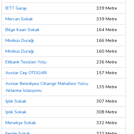
İETT Garajı
339 Metre
Mercan Sokak
339 Metre
Bilge Kaan Sokak
164 Metre
Minibüs Durağı
166 Metre
Minibüs Durağı
160 Metre
Etibank Tesisleri Yolu
236 Metre
Avcılar Cep OTOGARI
157 Metre
Avcılar Belediyesi Cihangir Mahallesi Yolcu
135 Metre
Aktarma İstasyonu
İplik Sokak
307 Metre
İplik Sokak
308 Metre
Menekşe Sokak
332 Metre
Feride Sokak
332 Metre