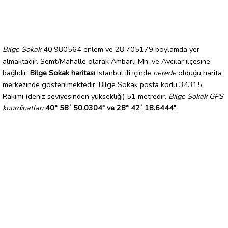
Bilge Sokak
40.980564 enlem ve 28.705179 boylamda yer
almaktadır. Semt/Mahalle olarak Ambarlı Mh. ve Avcılar ilçesine
bağlıdır.
Bilge Sokak haritası
Istanbul ili içinde
nerede
olduğu harita
merkezinde gösterilmektedir. Bilge Sokak posta kodu 34315.
Rakımı (deniz seviyesinden yüksekliği) 51 metredir.
Bilge Sokak GPS
koordinatları
40° 58´ 50.0304" ve 28° 42´ 18.6444"
.