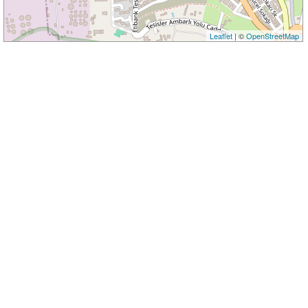
Leaflet
| ©
OpenStreetMap