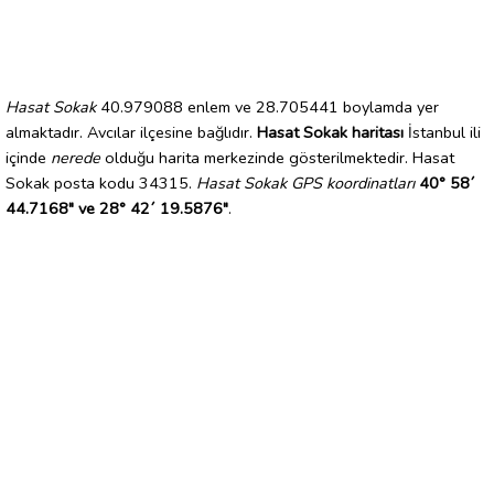
Hasat Sokak
40.979088 enlem ve 28.705441 boylamda yer
almaktadır. Avcılar ilçesine bağlıdır.
Hasat Sokak haritası
İstanbul ili
içinde
nerede
olduğu harita merkezinde gösterilmektedir. Hasat
Sokak posta kodu 34315.
Hasat Sokak GPS koordinatları
40° 58´
44.7168" ve 28° 42´ 19.5876"
.