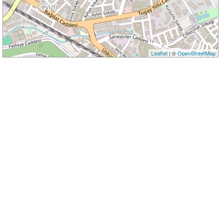
Leaflet
| ©
OpenStreetMap