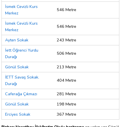
İsmek Cevizli Kurs
546 Metre
Merkez
İsmek Cevizli Kurs
546 Metre
Merkez
Ayten Sokak
243 Metre
İett Öğrenci Yurdu
506 Metre
Durağı
Gönül Sokak
213 Metre
İETT Savaş Sokak.
404 Metre
Durağı
Caferağa Çıkmazı
281 Metre
Gönül Sokak
198 Metre
Erciyes Sokak
367 Metre
Binbaşı Necatibey İlköğretim Okulu haritasına
en yakın yer Gönül