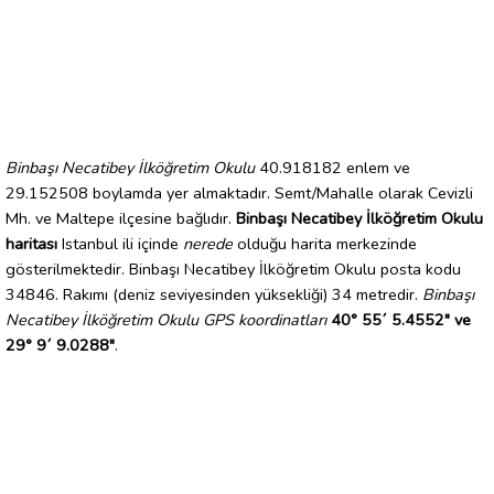
Binbaşı Necatibey İlköğretim Okulu
40.918182 enlem ve
29.152508 boylamda yer almaktadır. Semt/Mahalle olarak Cevizli
Mh. ve Maltepe ilçesine bağlıdır.
Binbaşı Necatibey İlköğretim Okulu
haritası
Istanbul ili içinde
nerede
olduğu harita merkezinde
gösterilmektedir. Binbaşı Necatibey İlköğretim Okulu posta kodu
34846. Rakımı (deniz seviyesinden yüksekliği) 34 metredir.
Binbaşı
Necatibey İlköğretim Okulu GPS koordinatları
40° 55´ 5.4552" ve
29° 9´ 9.0288"
.