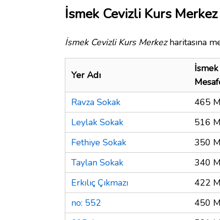
İsmek Cevizli Kurs Merkez 
İsmek Cevizli Kurs Merkez
haritasına me
İsmek 
Yer Adı
Mesaf
Ravza Sokak
465 M
Leylak Sokak
516 M
Fethiye Sokak
350 M
Taylan Sokak
340 M
Erkılıç Çıkmazı
422 M
no: 552
450 M