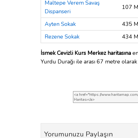
Maltepe Verem Savaş
107 M
Dispanseri
Ayten Sokak
435 M
Rezene Sokak
434 M
İsmek Cevizli Kurs Merkez haritasına
en
Yurdu Durağı ile arası 67 metre olarak
Yorumunuzu Paylaşın