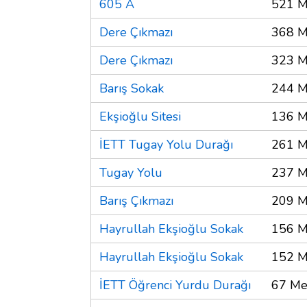
605 A
521 M
Dere Çıkmazı
368 M
Dere Çıkmazı
323 M
Barış Sokak
244 M
Ekşioğlu Sitesi
136 M
İETT Tugay Yolu Durağı
261 M
Tugay Yolu
237 M
Barış Çıkmazı
209 M
Hayrullah Ekşioğlu Sokak
156 M
Hayrullah Ekşioğlu Sokak
152 M
İETT Öğrenci Yurdu Durağı
67 Me