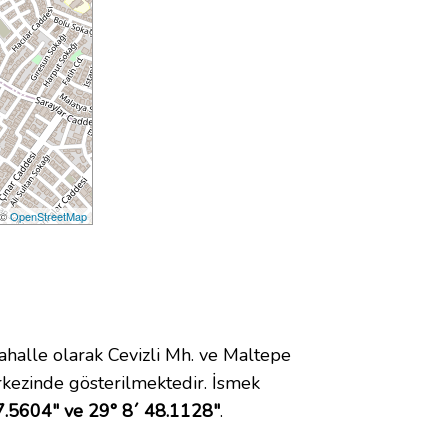
 ©
OpenStreetMap
lle olarak Cevizli Mh. ve Maltepe
kezinde gösterilmektedir. İsmek
7.5604" ve 29° 8´ 48.1128"
.