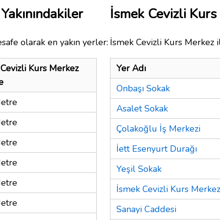
Yakınındakiler
İsmek Cevizli Kur
safe olarak en yakın yerler:
İsmek Cevizli Kurs Merkez i
Cevizli Kurs Merkez
Yer Adı
e
Onbaşı Sokak
etre
Asalet Sokak
etre
Çolakoğlu İş Merkezi
etre
İett Esenyurt Durağı
etre
Yeşil Sokak
etre
İsmek Cevizli Kurs Merke
etre
Sanayi Caddesi