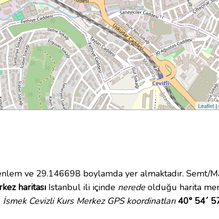
Leaflet
|
lem ve 29.146698 boylamda yer almaktadır. Semt/Maha
kez haritası
Istanbul ili içinde
nerede
olduğu harita mer
.
İsmek Cevizli Kurs Merkez GPS koordinatları
40° 54´ 5