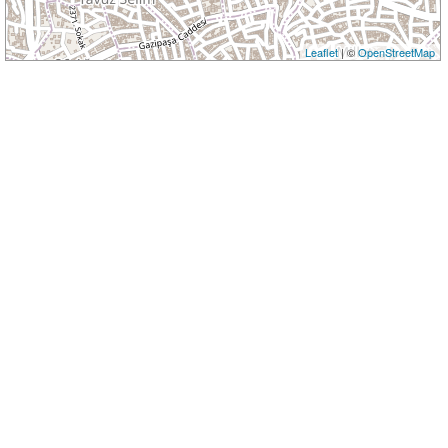
Leaflet
| ©
OpenStreetMap