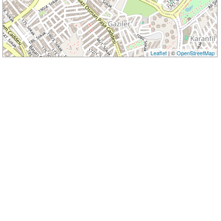
Leaflet
| ©
OpenStreetMap