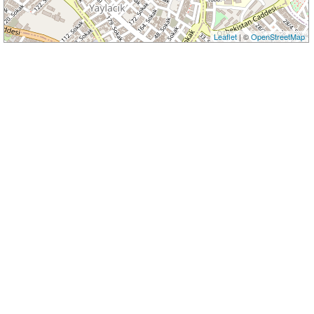
Leaflet
| ©
OpenStreetMap