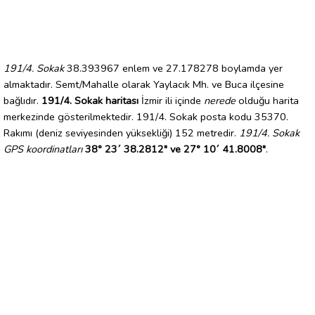
191/4. Sokak
38.393967 enlem ve 27.178278 boylamda yer
almaktadır. Semt/Mahalle olarak Yaylacık Mh. ve Buca ilçesine
bağlıdır.
191/4. Sokak haritası
İzmir ili içinde
nerede
olduğu harita
merkezinde gösterilmektedir. 191/4. Sokak posta kodu 35370.
Rakımı (deniz seviyesinden yüksekliği) 152 metredir.
191/4. Sokak
GPS koordinatları
38° 23´ 38.2812" ve 27° 10´ 41.8008"
.