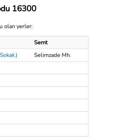
odu 16300
u olan yerler:
Semt
Sokak.)
Selimzade Mh.