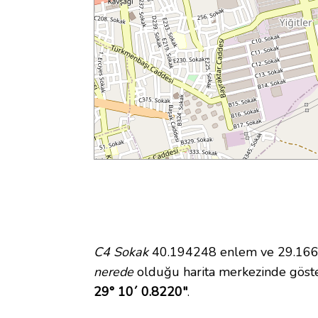
C4 Sokak
40.194248 enlem ve 29.16689
nerede
olduğu harita merkezinde göst
29° 10´ 0.8220"
.