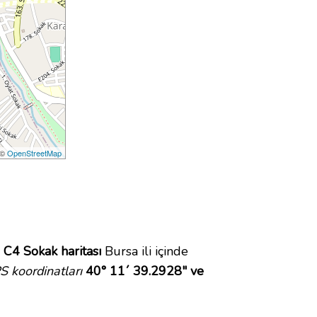
 ©
OpenStreetMap
.
C4 Sokak haritası
Bursa ili içinde
 koordinatları
40° 11´ 39.2928" ve