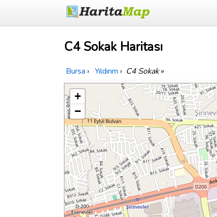
C4 Sokak Haritası
Bursa
›
Yıldırım
›
C4 Sokak
»
+
−