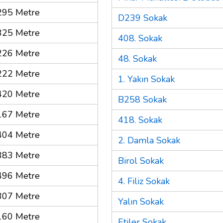
295 Metre
D239 Sokak
325 Metre
408. Sokak
226 Metre
48. Sokak
222 Metre
1. Yakın Sokak
420 Metre
B258 Sokak
167 Metre
418. Sokak
404 Metre
2. Damla Sokak
383 Metre
Birol Sokak
496 Metre
4. Filiz Sokak
307 Metre
Yalın Sokak
160 Metre
Etiler Sokak