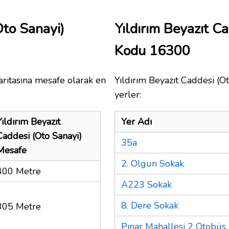
Oto Sanayi)
Yıldırım Beyazıt C
Kodu 16300
ritasına mesafe olarak en
Yıldırım Beyazıt Caddesi (Ot
yerler:
Yıldırım Beyazıt
Yer Adı
Caddesi (Oto Sanayi)
35a
Mesafe
2. Olgun Sokak
400 Metre
A223 Sokak
8. Dere Sokak
305 Metre
Pınar Mahallesi 2 Otobüs