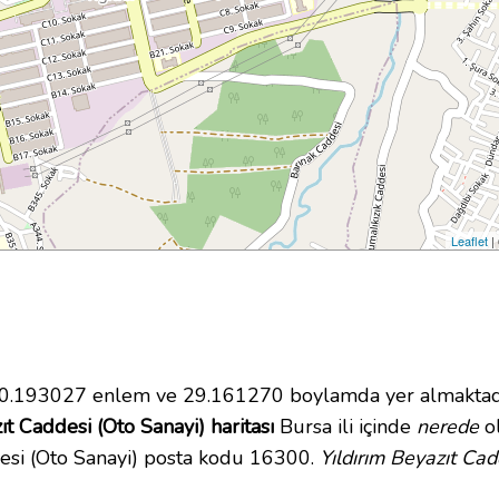
Leaflet
|
.193027 enlem ve 29.161270 boylamda yer almaktadır.
ıt Caddesi (Oto Sanayi) haritası
Bursa ili içinde
nerede
ol
desi (Oto Sanayi) posta kodu 16300.
Yıldırım Beyazıt Ca