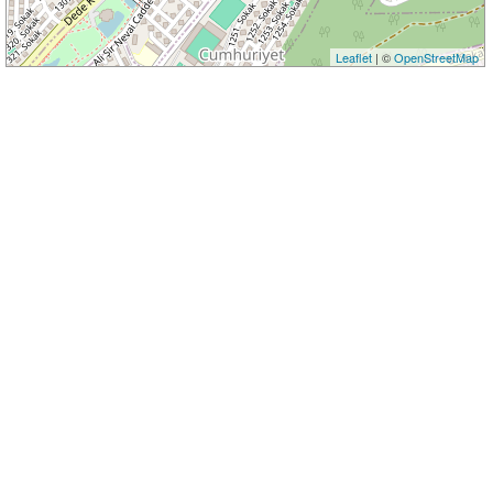
Leaflet
| ©
OpenStreetMap