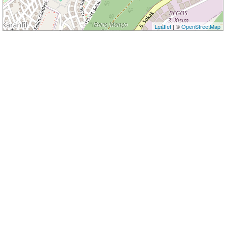
Leaflet
| ©
OpenStreetMap