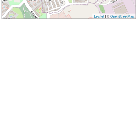
Leaflet
| ©
OpenStreetMap