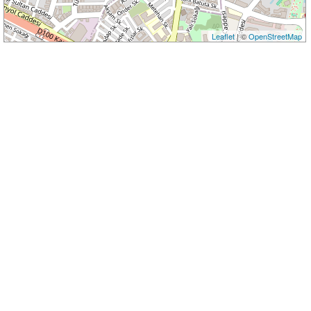
Leaflet
| ©
OpenStreetMap