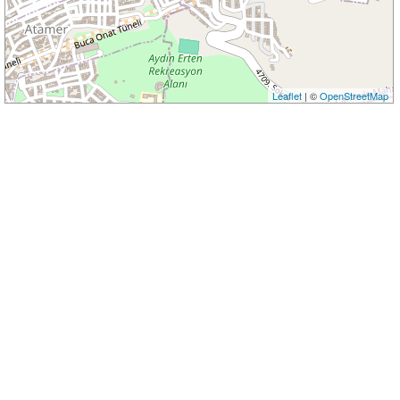
Leaflet
| ©
OpenStreetMap