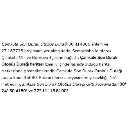
Çamkule Son Durak Otobüs Durağı
38.414005 enlem ve
27.187725 boylamda yer almaktadır. Semt/Mahalle olarak
Çamkule Mh. ve Bornova ilçesine bağlıdır.
Çamkule Son Durak
Otobüs Durağı haritası
İzmir ili içinde
nerede
olduğu harita
merkezinde gösterilmektedir. Çamkule Son Durak Otobüs Durağı
posta kodu 35080. Rakımı (deniz seviyesinden yüksekliği) 151
metredir.
Çamkule Son Durak Otobüs Durağı GPS koordinatları
38°
24´ 50.4180" ve 27° 11´ 15.8100"
.