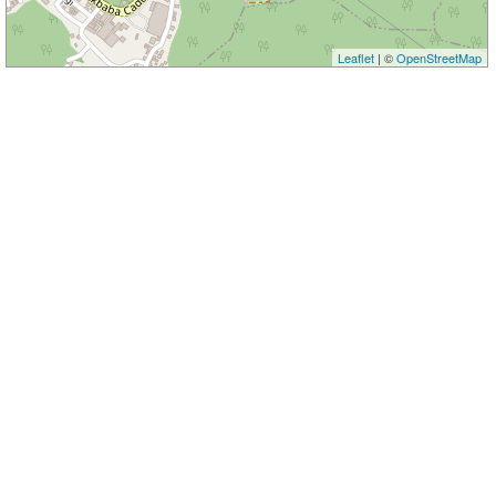
Leaflet
| ©
OpenStreetMap