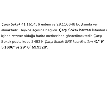
Çarşı Sokak
41.151436 enlem ve 29.116648 boylamda yer
almaktadır. Beykoz ilçesine bağlıdır.
Çarşı Sokak haritası
İstanbul ili
içinde
nerede
olduğu harita merkezinde gösterilmektedir. Çarşı
Sokak posta kodu 34829.
Çarşı Sokak GPS koordinatları
41° 9´
5.1696" ve 29° 6´ 59.9328"
.