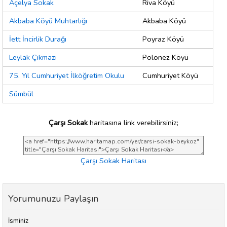
Açelya Sokak
Riva Köyü
Akbaba Köyü Muhtarlığı
Akbaba Köyü
İett İncirlik Durağı
Poyraz Köyü
Leylak Çıkmazı
Polonez Köyü
75. Yıl Cumhuriyet İlköğretim Okulu
Cumhuriyet Köyü
Sümbül
Çarşı Sokak
haritasına link verebilirsiniz;
Çarşı Sokak Haritası
Yorumunuzu Paylaşın
İsminiz