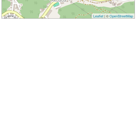
Leaflet
| ©
OpenStreetMap